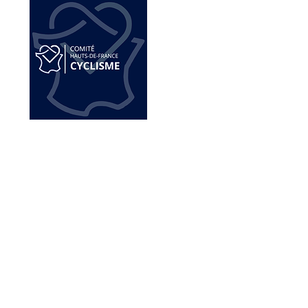
Siège social
STAB Vélodrome
59 Avenue Fleming
59100 Roubaix